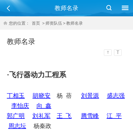
教师名录
您的位置：
首页
>
师资队伍
>
教师名录
教师名录
T
T
·
飞行器动力工程系
丁相玉
胡晓安
杨 蓓
刘景源
盛志强
李怡庆
向 鑫
郭广明
刘礼军
王 飞
腾雪峰
江 平
周志坛
杨秦政