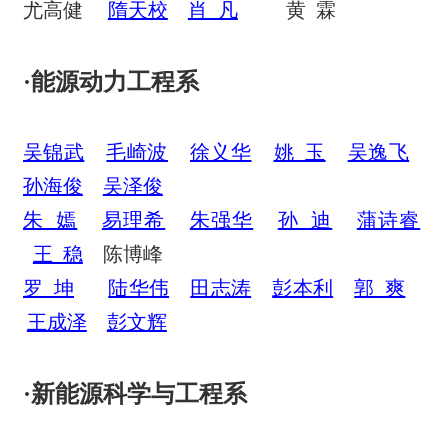
尤高健
隋天校
肖 凡
黄 霖
·能源动力工程系
吴锦武
毛崎波
徐义华
姚 玉
吴逸飞
孙海俊
吴泽俊
朱 嫣
易理希
朱强华
孙 迪
蒲诗睿
王 稳
陈博峰
罗 坤
陆华伟
田志涛
彭本利
郭 爽
王成泽
彭文辉
·新能源科学与工程系