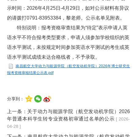
示时间
：
202
6
年
4
月
2
5
日
-
4
月
29
日，如对公示材料有异议
的请拨
打
0
7
91-
83953384
，
黎
老师。公示名单
见附表。
特别说明
：
报考资格
审查结果
为
“
待
定
”
表示申请人英
语
水平
不符合报考类型要求，申请人须参加学校组织的英
语水平测试，未按规定时间参加英语水平测试的考生
或
英
语水平测试成绩未达合格线者，
不予录取
。
南昌航空大学动力与能源学院（航空发动机学院）2026年博士研究生
报考资格审核结果公示表.pdf
分享到：
上一条：
关于动力与能源学院（航空发动机学院）2026
年普通本科学生转专业资格初审通过名单的公示
[ 2026-
04-28 ]
下一条：
南昌航空大学动力与能源学院（航空发动机学